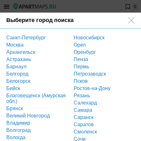
0
Выберите город поиска
Улан-Удэ
Апартаменты в Улан-Удэ
Санкт-Петербург
Новосибирск
Москва
Орел
Смотреть все объекты
Архангельск
Оренбург
Астрахань
Пенза
Барнаул
Пермь
2
2
Площадь, м
Цена, руб./м
Белгород
Петрозаводск
Белогорск
Псков
Бийск
Ростов-на-Дону
Благовещенск (Амурская
Рязань
Все районы
обл.)
Салехард
Брянск
Самара
Все типы объектов
Великий Новгород
Саранск
Владимир
Саратов
Волгоград
Все станции
Смоленск
Вологда
Сочи