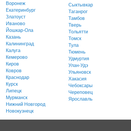
Воронеж
Расширенный поиск
Сыктывкар
Екатеринбург
Таганрог
Златоуст
Подобрать
Тамбов
Иваново
Тверь
Йошкар-Ола
Тольятти
Казань
Томск
Калининград
Тула
Калуга
Тюмень
Кемерово
Удмуртия
Киров
Мероприятия
Улан-Удэ
Ковров
Ульяновск
Краснодар
Теперь у Вас есть возможность анонсировать мероприятия по
Хакасия
теме инвестиционной недвижимости на сайте Apartmaps.ru
Курск
Чебоксары
Информацию присылайте по почте:
info@apartmaps.ru
Липецк
Череповец
Мурманск
Ярославль
Нижний Новгород
Новокузнецк