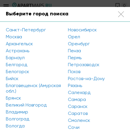
0
Выберите город поиска
Улан-Удэ
Санкт-Петербург
Новосибирск
Главная
/
Избранные объекты
Москва
Орел
Архангельск
Оренбург
Астрахань
Пенза
Избранные объекты
Барнаул
Пермь
Белгород
Петрозаводск
Пока нет объектов
Белогорск
Псков
Бийск
Ростов-на-Дону
Благовещенск (Амурская
Рязань
обл.)
Салехард
Брянск
Самара
Великий Новгород
Саранск
Владимир
Саратов
Волгоград
Смоленск
Вологда
Сочи